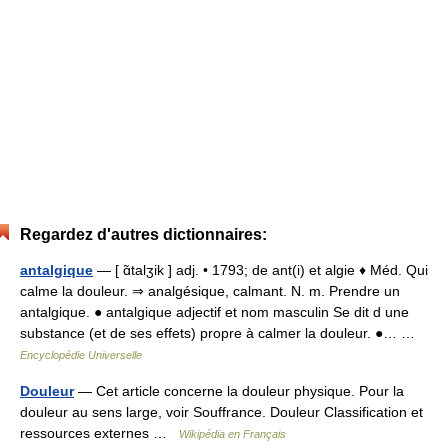
Regardez d'autres dictionnaires:
antalgique
— [ ɑ̃talʒik ] adj. • 1793; de ant(i) et algie ♦ Méd. Qui
calme la douleur. ⇒ analgésique, calmant. N. m. Prendre un
antalgique. ● antalgique adjectif et nom masculin Se dit d une
substance (et de ses effets) propre à calmer la douleur. ●… …
Encyclopédie Universelle
Douleur
— Cet article concerne la douleur physique. Pour la
douleur au sens large, voir Souffrance. Douleur Classification et
ressources externes …
Wikipédia en Français