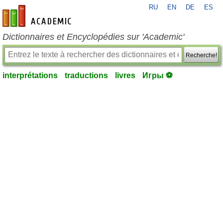
RU
EN
DE
ES
fr-academic.com
Dictionnaires et Encyclopédies sur 'Academic'
Recherche!
interprétations
traductions
livres
Игры ⚽